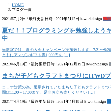
HOME
ブログ一覧
2021年7月2日
/ 最終更新日時 :
2021年7月2日
it-workdesign
お知
夏だ！！プログラミングを勉強しようキ
中
当教室では、夏の入会キャンペーン実施致します。7/21〜9/
ともにアマゾンギフト券1,000円を […]
2021年6月19日
/ 最終更新日時 :
2021年12月19日
it-workdesign
まちだ子どもクラフトまつりにITWD
コロナ対策の為、延期されていたまちだ子どもクラフトまつ
間は11:00～17:00まで。是非お立ち寄りください […]
2021年4月19日
/ 最終更新日時 :
2021年4月19日
it-workdesign
ニ