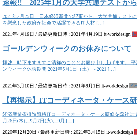
速報!! 2025年1月の大学共通テストか
2021年3月25日 日本経済新聞の記事から、大学共通テスト
を懸念した政府が社会で活躍できるIT人材 […]
2021年4月19日
/ 最終更新日時 :
2021年4月19日
it-workdesign
お
ゴールデンウィークのお休みについて
拝啓 時下ますますご清祥のこととお慶び申し上げます。 
ンウィーク休暇期間 2021年5月1日（土）～2021 […]
2021年3月10日
/ 最終更新日時 :
2021年8月1日
it-workdesign
イ
【再掲示】ITコーディネータ・ケース
経済産業省推進資格ITコーディネータ・ケース研修を弊社にて開
月26日(木)、9月7日(火)、9月 […]
2020年12月20日
/ 最終更新日時 :
2021年3月15日
it-workdesign