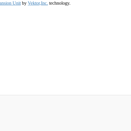
ansion Unit
by
Vektor,Inc.
technology.