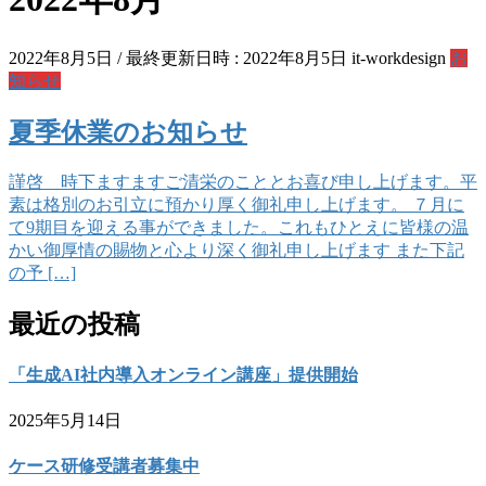
2022年8月5日
/ 最終更新日時 :
2022年8月5日
it-workdesign
お
知らせ
夏季休業のお知らせ
謹啓 時下ますますご清栄のこととお喜び申し上げます。平
素は格別のお引立に預かり厚く御礼申し上げます。 ７月に
て9期目を迎える事ができました。これもひとえに皆様の温
かい御厚情の賜物と心より深く御礼申し上げます また下記
の予 […]
最近の投稿
「生成AI社内導入オンライン講座」提供開始
2025年5月14日
ケース研修受講者募集中