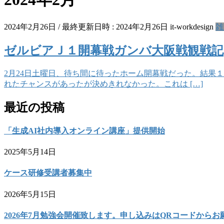
2024年2月26日
/ 最終更新日時 :
2024年2月26日
it-workdesign
雑
ゼルビアＪ１開幕戦ガンバ大阪戦観戦記
2月24日土曜日、待ち間に待ったホーム開幕戦だった。結果１
れたチャンスがあったが決めきれなかった。これは […]
最近の投稿
「生成AI社内導入オンライン講座」提供開始
2025年5月14日
ケース研修受講者募集中
2026年5月15日
2026年7月勉強会開催致します。申し込みはQRコードからお