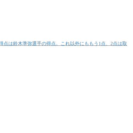
初得点は鈴木準弥選手の得点。これ以外にももう1点、2点は取