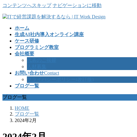
コンテンツへスキップ
ナビゲーションに移動
ホーム
生成AI社内導入オンライン講座
ケース研修
プログラミング教室
会社概要
代表のご挨拶
人材募集
お問い合わせ
Contact
プライバシーポリシー(改訂版)
ブログ一覧
ブログ一覧
HOME
ブログ一覧
2024年2月
2024年2月