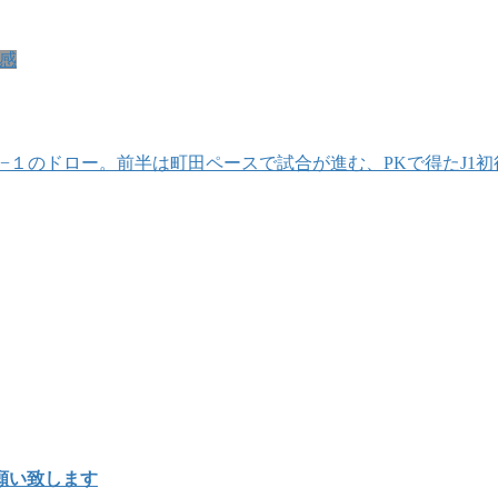
感
−１のドロー。前半は町田ペースで試合が進む、PKで得たJ1
願い致します