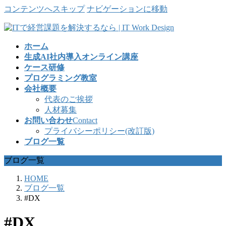
コンテンツへスキップ
ナビゲーションに移動
ホーム
生成AI社内導入オンライン講座
ケース研修
プログラミング教室
会社概要
代表のご挨拶
人材募集
お問い合わせ
Contact
プライバシーポリシー(改訂版)
ブログ一覧
ブログ一覧
HOME
ブログ一覧
#DX
#DX