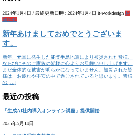
2024年1月4日
/ 最終更新日時 :
2024年1月4日
it-workdesign
お
知らせ
新年あけましておめでとうございま
す。
新年、元旦に発生した能登半島地震により被災された皆様、
ならびにそのご家族の皆様に心よりお見舞い申し上げます。
まだ全体的な被害が明らかになっていません。被災された皆
様は、お疲れや不安の中で過ごされていると思います。皆様
の […]
最近の投稿
「生成AI社内導入オンライン講座」提供開始
2025年5月14日