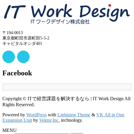
〒194-0013
東京都町田市原町田5-5-2
キャピタルオシダ401
Facebook
Copyright © ITで経営課題を解決するなら | IT Work Design All
Rights Reserved.
Powered by
WordPress
with
Lightning Theme
&
VK All in One
Expansion Unit
by
Vektor,Inc.
technology.
MENU