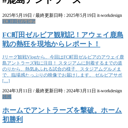
2025年5月19日
/ 最終更新日時 :
2025年5月19日
it-workdesign
FC町田ゼルビア
FC町田ゼルビア観戦記！アウェイ鹿島
戦の熱狂を現地からレポート！
Jリーグ観戦Vlogから、今回はFC町田ゼルビアのアウェイ鹿
島アントラーズ戦に注目！ スタジアムに到着するまでの道
のりから、熱気あふれる試合の様子、スタジアムグルメま
で、臨場感たっぷりの映像でお届けします。 ゼルビアサポ
[…]
2024年3月11日
/ 最終更新日時 :
2024年3月11日
it-workdesign
雑感
ホームでアントラーズを撃破。ホーム
初勝利