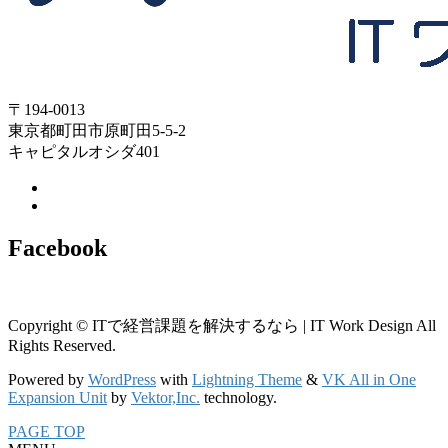
〒194-0013
東京都町田市原町田5-5-2
キャピタルオシダ401
Facebook
Copyright © ITで経営課題を解決するなら | IT Work Design All
Rights Reserved.
Powered by
WordPress
with
Lightning Theme
&
VK All in One
Expansion Unit
by
Vektor,Inc.
technology.
PAGE TOP