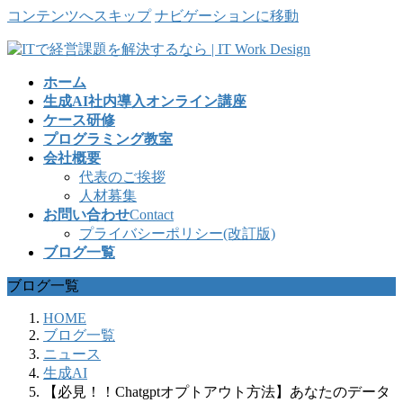
コンテンツへスキップ
ナビゲーションに移動
ホーム
生成AI社内導入オンライン講座
ケース研修
プログラミング教室
会社概要
代表のご挨拶
人材募集
お問い合わせ
Contact
プライバシーポリシー(改訂版)
ブログ一覧
ブログ一覧
HOME
ブログ一覧
ニュース
生成AI
【必見！！Chatgptオプトアウト方法】あなたのデータ