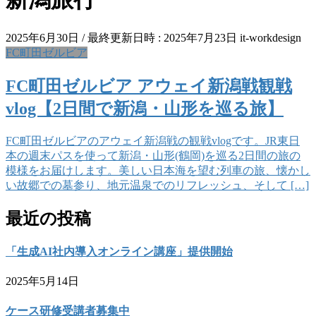
2025年6月30日
/ 最終更新日時 :
2025年7月23日
it-workdesign
FC町田ゼルビア
FC町田ゼルビア アウェイ新潟戦観戦
vlog【2日間で新潟・山形を巡る旅】
FC町田ゼルビアのアウェイ新潟戦の観戦vlogです。JR東日
本の週末パスを使って新潟・山形(鶴岡)を巡る2日間の旅の
模様をお届けします。美しい日本海を望む列車の旅、懐かし
い故郷での墓参り、地元温泉でのリフレッシュ、そして […]
最近の投稿
「生成AI社内導入オンライン講座」提供開始
2025年5月14日
ケース研修受講者募集中