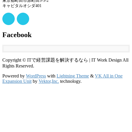
東京都町田市原町田5-5-2
キャピタルオシダ401
Facebook
Copyright © ITで経営課題を解決するなら | IT Work Design All
Rights Reserved.
Powered by
WordPress
with
Lightning Theme
&
VK All in One
Expansion Unit
by
Vektor,Inc.
technology.