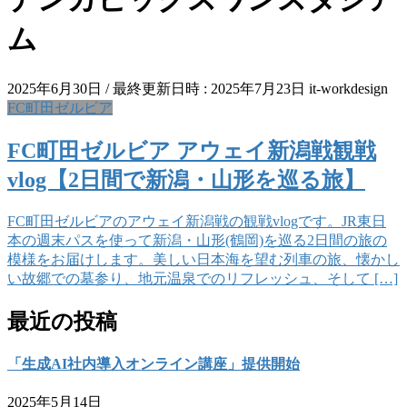
ム
2025年6月30日
/ 最終更新日時 :
2025年7月23日
it-workdesign
FC町田ゼルビア
FC町田ゼルビア アウェイ新潟戦観戦
vlog【2日間で新潟・山形を巡る旅】
FC町田ゼルビアのアウェイ新潟戦の観戦vlogです。JR東日
本の週末パスを使って新潟・山形(鶴岡)を巡る2日間の旅の
模様をお届けします。美しい日本海を望む列車の旅、懐かし
い故郷での墓参り、地元温泉でのリフレッシュ、そして […]
最近の投稿
「生成AI社内導入オンライン講座」提供開始
2025年5月14日