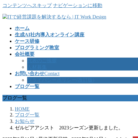
コンテンツへスキップ
ナビゲーションに移動
ホーム
生成AI社内導入オンライン講座
ケース研修
プログラミング教室
会社概要
代表のご挨拶
人材募集
お問い合わせ
Contact
プライバシーポリシー(改訂版)
ブログ一覧
ブログ一覧
HOME
ブログ一覧
お知らせ
ゼルビアアシスト 2023シーズン更新しました。