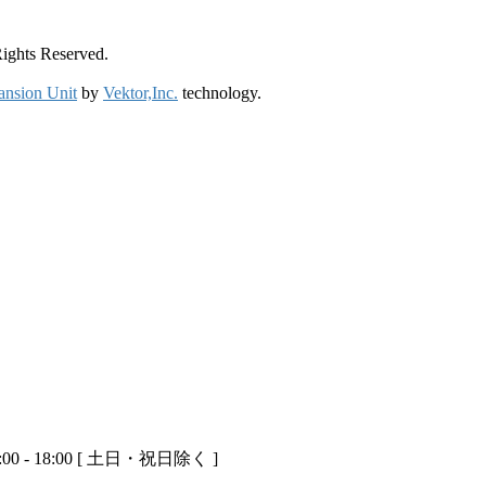
ts Reserved.
ansion Unit
by
Vektor,Inc.
technology.
0 - 18:00 [ 土日・祝日除く ]