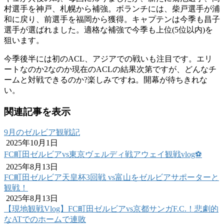
村選手を神戸、札幌から補強。ボランチには、柴戸選手が浦
和に戻り、前選手を福岡から獲得。キャプテンは今季も昌子
選手が選ばれました。適格な補強で今季も上位(5位以内)を
狙います。
今季後半には初のACL、アジアでの戦いも注目です。エリ
ートなのか2なのか現在のACLの結果次第ですが、どんなチ
ームと対戦できるのか?楽しみですね。開幕が待ちきれな
い。
関連記事を表示
9月のゼルビア観戦記
2025年10月1日
FC町田ゼルビアvs東京ヴェルディ戦アウェイ観戦vlog⚽️
2025年8月13日
FC町田ゼルビア天皇杯3回戦 vs富山をゼルビアサポーターと
観戦！
2025年8月13日
【現地観戦Vlog】FC町田ゼルビアvs京都サンガF.C.！悲劇的
なATでのホームで連敗