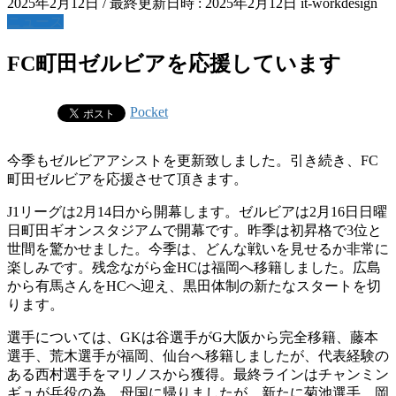
2025年2月12日
/ 最終更新日時 :
2025年2月12日
it-workdesign
ニュース
FC町田ゼルビアを応援しています
Pocket
今季もゼルビアアシストを更新致しました。引き続き、FC
町田ゼルビアを応援させて頂きます。
J1リーグは2月14日から開幕します。ゼルビアは2月16日日曜
日町田ギオンスタジアムで開幕です。昨季は初昇格で3位と
世間を驚かせました。今季は、どんな戦いを見せるか非常に
楽しみです。残念ながら金HCは福岡へ移籍しました。広島
から有馬さんをHCへ迎え、黒田体制の新たなスタートを切
ります。
選手については、GKは谷選手がG大阪から完全移籍、藤本
選手、荒木選手が福岡、仙台へ移籍しましたが、代表経験の
ある西村選手をマリノスから獲得。最終ラインはチャンミン
ギュが兵役の為、母国に帰りましたが、新たに菊池選手、岡