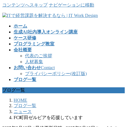
コンテンツへスキップ
ナビゲーションに移動
ホーム
生成AI社内導入オンライン講座
ケース研修
プログラミング教室
会社概要
代表のご挨拶
人材募集
お問い合わせ
Contact
プライバシーポリシー(改訂版)
ブログ一覧
ブログ一覧
HOME
ブログ一覧
ニュース
FC町田ゼルビアを応援しています